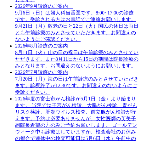
2026年9月診療のご案内
9月6日（日）は婦人科当番医です。8:00~17:00の診療
です。受診される方はお電話でご連絡お願いします。
9月21日（月）敬老の日と22日（火）国民の休日は両日
とも午前診療のみとさせていただきます。お間違えの
ないようにご確認ください。
2026年8月診療のご案内
8月11日（火）山の日の祝日は午前診療のみとさせてい
ただきます。また8月11日から15日の期間は院長診療の
みとなります。お間違えのないようにお願いします。
2026年7月診療のご案内
7月20日（月）海の日は午前診療のみとさせていただき
ます。診察終了が12:30です。お間違えのないようにご
受診ください。
2026年度の富士市がん検診が5月1日（金）より始まり
ます。 当院では子宮がん検診、大腸がん検診、胃がん
リスク検診、肝炎ウイルス検査、前立腺がん検診が行
えます。予約は必要ありませんが、女性医師の芙美子
副院長希望の方のみご予約お願いします。 ゴールデン
ウィーク中も診療はしていますが、検査会社のお休み
の都合で連休中の検査可能日は5月6日（水）午前中の