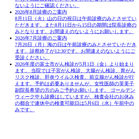
ないようにご確認ください。
2026年8月診療のご案内
8月11日（火）山の日の祝日は午前診療のみとさせてい
ただきます。また8月11日から15日の期間は院長診療の
みとなります。お間違えのないようにお願いします。
2026年7月診療のご案内
7月20日（月）海の日は午前診療のみとさせていただき
ます。診察終了が12:30です。お間違えのないようにご
受診ください。
2026年度の富士市がん検診が5月1日（金）より始まり
ます。 当院では子宮がん検診、大腸がん検診、胃がん
リスク検診、肝炎ウイルス検査、前立腺がん検診が行
えます。予約は必要ありませんが、女性医師の芙美子
副院長希望の方のみご予約お願いします。 ゴールデン
ウィーク中も診療はしていますが、検査会社のお休み
の都合で連休中の検査可能日は5月6日（水）午前中の
みです。