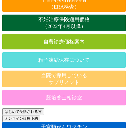
子宮内膜着床能検査
（ERA検査）
不妊治療保険適用価格
（2022年4月以降）
自費診療価格案内
精子凍結保存について
当院で採用している
サプリメント
胚培養士相談室
子宮頸がんワクチン