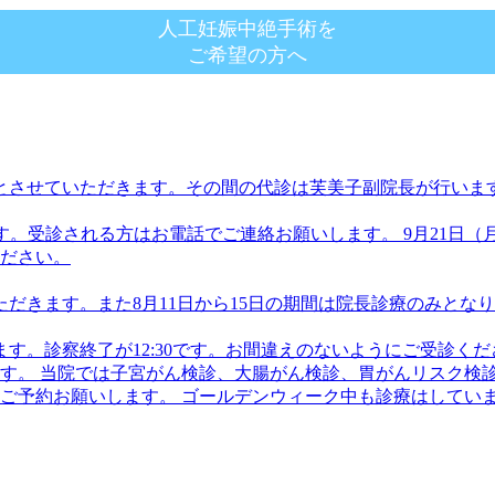
人工妊娠中絶手術を
ご希望の方へ
休診とさせていただきます。その間の代診は芙美子副院長が行い
診療です。受診される方はお電話でご連絡お願いします。 9月21
ださい。
ただきます。また8月11日から15日の期間は院長診療のみと
ます。診察終了が12:30です。お間違えのないようにご受診くだ
ります。 当院では子宮がん検診、大腸がん検診、胃がんリスク
ご予約お願いします。 ゴールデンウィーク中も診療はしていま