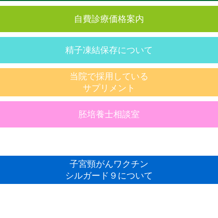
自費診療価格案内
精子凍結保存について
当院で採用している
サプリメント
胚培養士相談室
子宮頸がんワクチン
シルガード９について