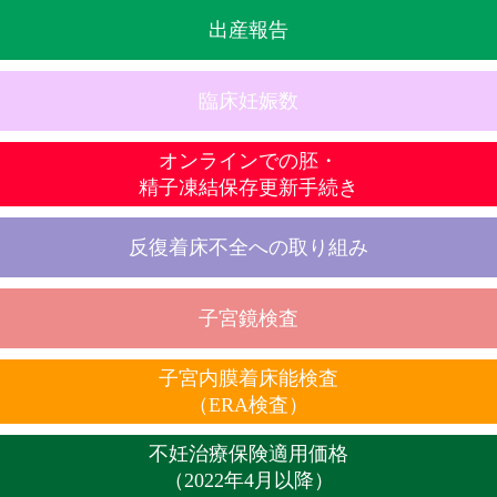
出産報告
臨床妊娠数
オンラインでの胚・
精子凍結保存更新手続き
反復着床不全への取り組み
子宮鏡検査
子宮内膜着床能検査
（ERA検査）
不妊治療保険適用価格
（2022年4月以降）