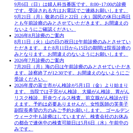
9月6日（日）は婦人科当番医です。8:00~17:00の診療
です。受診される方はお電話でご連絡お願いします。
9月21日（月）敬老の日と22日（火）国民の休日は両日
とも午前診療のみとさせていただきます。お間違えの
ないようにご確認ください。
2026年8月診療のご案内
8月11日（火）山の日の祝日は午前診療のみとさせてい
ただきます。また8月11日から15日の期間は院長診療の
みとなります。お間違えのないようにお願いします。
2026年7月診療のご案内
7月20日（月）海の日は午前診療のみとさせていただき
ます。診察終了が12:30です。お間違えのないようにご
受診ください。
2026年度の富士市がん検診が5月1日（金）より始まり
ます。 当院では子宮がん検診、大腸がん検診、胃がん
リスク検診、肝炎ウイルス検査、前立腺がん検診が行
えます。予約は必要ありませんが、女性医師の芙美子
副院長希望の方のみご予約お願いします。 ゴールデン
ウィーク中も診療はしていますが、検査会社のお休み
の都合で連休中の検査可能日は5月6日（水）午前中の
みです。