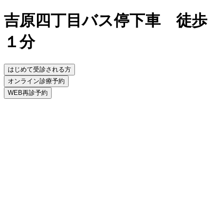
吉原四丁目バス停下車 徒歩
１分