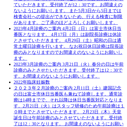
ていただきます。受付終了が12：30です。お間違えの
ないようにお願いします。 また5月3日から5日までは
検査会社への提出ができないため、行える検査に制限
があります。ご了承のほどよろしくお願いします。
2023年4月診療のご案内 4月2日（日）は富士市休日当
番医となります。 4月17日（月）は副院長診療は休診
とさせていただきます。 4月29日（土）昭和の日は通
常土曜日診療を行います。 なお祝日休日診療は院長診
療のみとなりますのでお間違えのないようにお願いし
ます。
2023年3月診療のご案内 3月21日（火）春分の日は午前
診療のみとさせたいただきます。受付終了は12：30で
す。お間違えのないようにお願いします。
2022年臨床妊娠数
２０２３年２月診療のご案内 2月11日（土）建国記念
の日は富士市休日当番医も兼ねて診療します。通常診
療は14時までで、それ以降は休日当番医対応となりま
す。2月21日（火）はスタッフ研修のため午前診療は１
０時までとさせていただきます。 2月23日（木）天皇
誕生日は午前診療のみとさせていただきます。受付終
了は12：30となります。 お間違えのないようにお願い