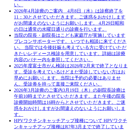
い。
2026年4月診療のご案内 4月8日（水）は診察終了を
11：30とさせていただきます。ご迷惑をおかけします
がお間違えのないようにお願いします。 4月29日昭和
の日は通常の水曜日通りの診療を行います。
当院の院長・副院長はこども家庭庁が実施しています
プレコンサポーターです。 いつでも相談に来てくださ
い。 当院では今後妊娠も考えている方に受けていただ
きたいレディース検診を用意しています。詳細は診療
内容のバナー内を参照してください。
2025年度富士市がん検診は2026年2月末で終了となりま
す。受診を考えているけどまだ受診していない方はお
早めにお願いします。当院は予約の必要はありませ
ん。受診券を持って直接ご来院ください。
2026年3月診療のご案内3月19日（木）の副院長診療は
午前10時までとさせていただきます。また午後の院長
診療開始時間は16時からとさせていただきます。ご迷
惑をおかけしますがお間違えのないようにお願いしま
す。
HPVワクチンキャッチアップ接種について HPVワクチ
ンキャッチアップ接種はR7年3月までで終了していま