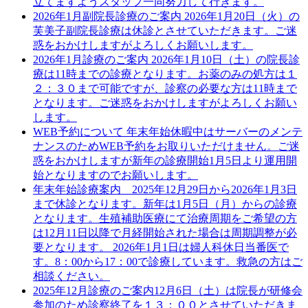
立てますようスタッフ一同努力して行きます。
2026年1月副院長診療のご案内 2026年1月20日（火）の
芙美子副院長診療は休診とさせていただきます。ご迷
惑をおかけしますがよろしくお願いします。
2026年1月診療のご案内 2026年1月10日（土）の院長診
療は11時までの診療となります。お薬のみの処方は１
２：３０まで可能ですが、診察の必要な方は11時まで
となります。ご迷惑をおかけしますがよろしくお願い
します。
WEB予約について 年末年始休暇中はサーバーのメンテ
ナンスのためWEB予約をお取りいただけません。ご迷
惑をおかけしますが新年の診療開始1月5日より運用開
始となりますのでお願いします。
年末年始診療案内 2025年12月29日から2026年1月3日
まで休診となります。新年は1月5日（月）からの診療
となります。生殖補助医療にて治療周期をご希望の方
は12月11日以降で月経開始された場合は周期調整が必
要となります。 2026年1月1日は婦人科休日当番医で
す。8：00から17：00で診療しています。救急の方はご
相談ください。
2025年12月診療のご案内12月6日（土）は院長が研修会
参加のため診察終了を１３：００とさせていただきま